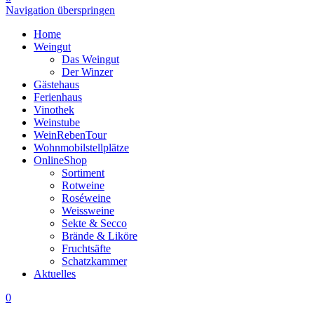
Navigation überspringen
Home
Weingut
Das Weingut
Der Winzer
Gästehaus
Ferienhaus
Vinothek
Weinstube
WeinRebenTour
Wohnmobilstellplätze
OnlineShop
Sortiment
Rotweine
Roséweine
Weissweine
Sekte & Secco
Brände & Liköre
Fruchtsäfte
Schatzkammer
Aktuelles
0