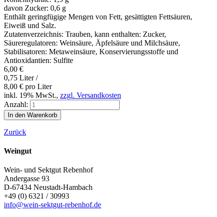
davon Zucker:
0,6 g
Enthält geringfügige Mengen von Fett, gesättigten Fettsäuren,
Eiweiß und Salz.
Zutatenverzeichnis: Trauben, kann enthalten: Zucker,
Säureregulatoren: Weinsäure, Äpfelsäure und Milchsäure,
Stabilisatoren: Metaweinsäure, Konservierungsstoffe und
Antioxidantien: Sulfite
6,00
€
0,75 Liter /
8,00
€
pro Liter
inkl. 19% MwSt.,
zzgl. Versandkosten
Anzahl:
Zurück
Weingut
Wein- und Sektgut Rebenhof
Andergasse 93
D-67434
Neustadt-Hambach
+49 (0) 6321 / 30993
info@wein-sektgut-rebenhof.de