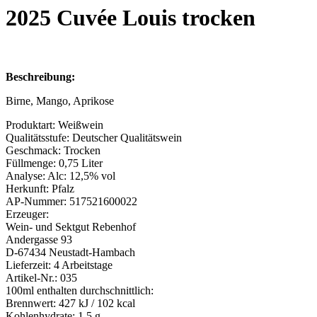
2025 Cuvée Louis trocken
Beschreibung:
Birne, Mango, Aprikose
Produktart:
Weißwein
Qualitätsstufe:
Deutscher Qualitätswein
Geschmack:
Trocken
Füllmenge:
0,75 Liter
Analyse:
Alc: 12,5% vol
Herkunft:
Pfalz
AP-Nummer:
517521600022
Erzeuger:
Wein- und Sektgut Rebenhof
Andergasse 93
D-67434 Neustadt-Hambach
Lieferzeit:
4 Arbeitstage
Artikel-Nr.:
035
100ml enthalten durchschnittlich:
Brennwert:
427 kJ / 102 kcal
Kohlenhydrate:
1,5 g