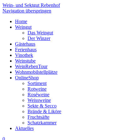
Wein- und Sektgut Rebenhof
Navigation überspringen
Home
Weingut
Das Weingut
Der Winzer
Gästehaus
Ferienhaus
Vinothek
Weinstube
WeinRebenTour
Wohnmobilstellplätze
OnlineShop
Sortiment
Rotweine
Roséweine
Weissweine
Sekte & Secco
Brände & Liköre
Fruchtsäfte
Schatzkammer
Aktuelles
0