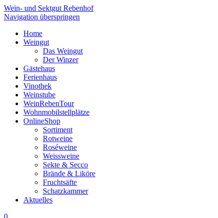
Wein- und Sektgut Rebenhof
Navigation überspringen
Home
Weingut
Das Weingut
Der Winzer
Gästehaus
Ferienhaus
Vinothek
Weinstube
WeinRebenTour
Wohnmobilstellplätze
OnlineShop
Sortiment
Rotweine
Roséweine
Weissweine
Sekte & Secco
Brände & Liköre
Fruchtsäfte
Schatzkammer
Aktuelles
0