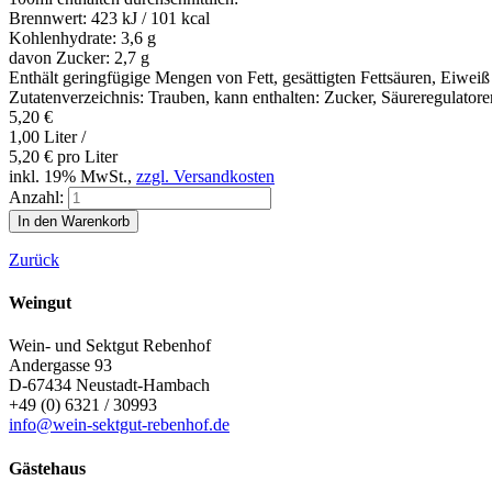
Brennwert:
423 kJ / 101 kcal
Kohlenhydrate:
3,6 g
davon Zucker:
2,7 g
Enthält geringfügige Mengen von Fett, gesättigten Fettsäuren, Eiweiß
Zutatenverzeichnis: Trauben, kann enthalten: Zucker, Säureregulatore
5,20
€
1,00 Liter /
5,20
€
pro Liter
inkl. 19% MwSt.,
zzgl. Versandkosten
Anzahl:
Zurück
Weingut
Wein- und Sektgut Rebenhof
Andergasse 93
D-67434
Neustadt-Hambach
+49 (0) 6321 / 30993
info@wein-sektgut-rebenhof.de
Gästehaus