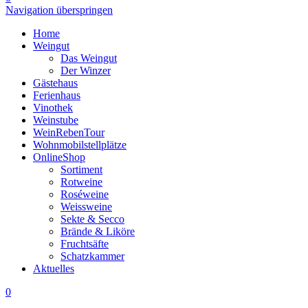
Navigation überspringen
Home
Weingut
Das Weingut
Der Winzer
Gästehaus
Ferienhaus
Vinothek
Weinstube
WeinRebenTour
Wohnmobilstellplätze
OnlineShop
Sortiment
Rotweine
Roséweine
Weissweine
Sekte & Secco
Brände & Liköre
Fruchtsäfte
Schatzkammer
Aktuelles
0