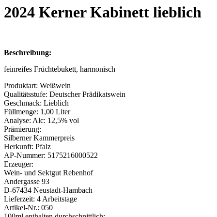
2024 Kerner Kabinett lieblich
Beschreibung:
feinreifes Früchtebukett, harmonisch
Produktart:
Weißwein
Qualitätsstufe:
Deutscher Prädikatswein
Geschmack:
Lieblich
Füllmenge:
1,00 Liter
Analyse:
Alc: 12,5% vol
Prämierung:
Silberner Kammerpreis
Herkunft:
Pfalz
AP-Nummer:
5175216000522
Erzeuger:
Wein- und Sektgut Rebenhof
Andergasse 93
D-67434 Neustadt-Hambach
Lieferzeit:
4 Arbeitstage
Artikel-Nr.:
050
100ml enthalten durchschnittlich: