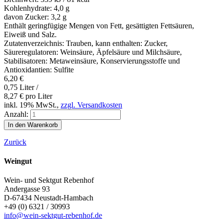
Kohlenhydrate:
4,0 g
davon Zucker:
3,2 g
Enthält geringfügige Mengen von Fett, gesättigten Fettsäuren,
Eiweiß und Salz.
Zutatenverzeichnis: Trauben, kann enthalten: Zucker,
Säureregulatoren: Weinsäure, Äpfelsäure und Milchsäure,
Stabilisatoren: Metaweinsäure, Konservierungsstoffe und
Antioxidantien: Sulfite
6,20
€
0,75 Liter /
8,27
€
pro Liter
inkl. 19% MwSt.,
zzgl. Versandkosten
Anzahl:
Zurück
Weingut
Wein- und Sektgut Rebenhof
Andergasse 93
D-67434
Neustadt-Hambach
+49 (0) 6321 / 30993
info@wein-sektgut-rebenhof.de