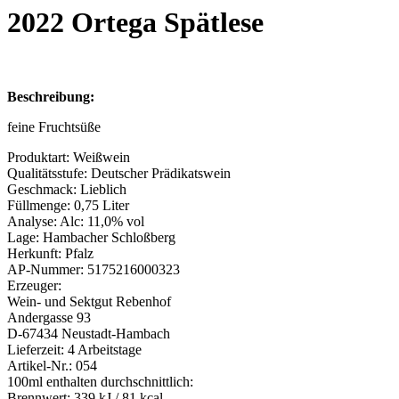
2022 Ortega Spätlese
Beschreibung:
feine Fruchtsüße
Produktart:
Weißwein
Qualitätsstufe:
Deutscher Prädikatswein
Geschmack:
Lieblich
Füllmenge:
0,75 Liter
Analyse:
Alc: 11,0% vol
Lage:
Hambacher Schloßberg
Herkunft:
Pfalz
AP-Nummer:
5175216000323
Erzeuger:
Wein- und Sektgut Rebenhof
Andergasse 93
D-67434 Neustadt-Hambach
Lieferzeit:
4 Arbeitstage
Artikel-Nr.:
054
100ml enthalten durchschnittlich:
Brennwert:
339 kJ / 81 kcal