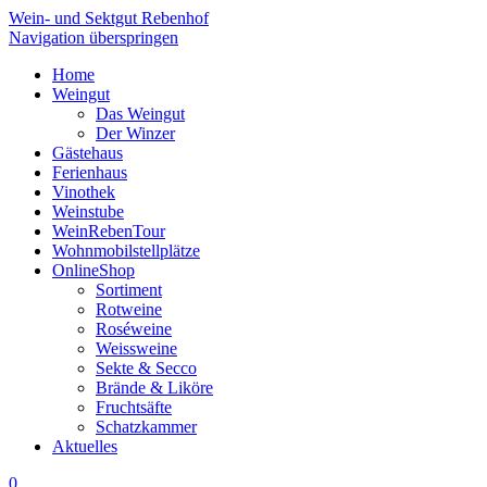
Wein- und Sektgut Rebenhof
Navigation überspringen
Home
Weingut
Das Weingut
Der Winzer
Gästehaus
Ferienhaus
Vinothek
Weinstube
WeinRebenTour
Wohnmobilstellplätze
OnlineShop
Sortiment
Rotweine
Roséweine
Weissweine
Sekte & Secco
Brände & Liköre
Fruchtsäfte
Schatzkammer
Aktuelles
0