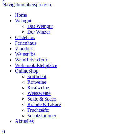
Navigation überspringen
Home
Weingut
Das Weingut
Der Winzer
Gästehaus
Ferienhaus
Vinothek
Weinstube
WeinRebenTour
Wohnmobilstellplätze
OnlineShop
Sortiment
Rotweine
Roséweine
Weissweine
Sekte & Secco
Brände & Liköre
Fruchtsäfte
Schatzkammer
Aktuelles
0