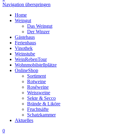
Navigation überspringen
Home
Weingut
Das Weingut
Der Winzer
Gästehaus
Ferienhaus
Vinothek
Weinstube
WeinRebenTour
Wohnmobilstellplätze
OnlineShop
Sortiment
Rotweine
Roséweine
Weissweine
Sekte & Secco
Brände & Liköre
Fruchtsäfte
Schatzkammer
Aktuelles
0