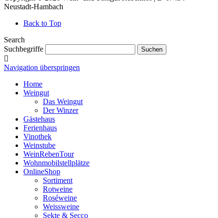
Neustadt-Hambach
Back to Top
Search
Suchbegriffe
Suchen
Navigation überspringen
Home
Weingut
Das Weingut
Der Winzer
Gästehaus
Ferienhaus
Vinothek
Weinstube
WeinRebenTour
Wohnmobilstellplätze
OnlineShop
Sortiment
Rotweine
Roséweine
Weissweine
Sekte & Secco