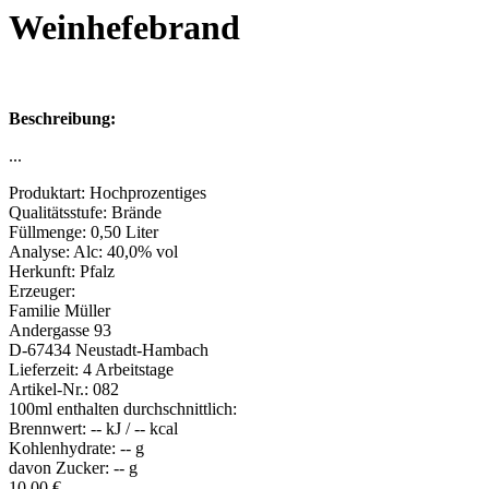
Weinhefebrand
Beschreibung:
...
Produktart:
Hochprozentiges
Qualitätsstufe:
Brände
Füllmenge:
0,50 Liter
Analyse:
Alc: 40,0% vol
Herkunft:
Pfalz
Erzeuger:
Familie Müller
Andergasse 93
D-67434 Neustadt-Hambach
Lieferzeit:
4 Arbeitstage
Artikel-Nr.:
082
100ml enthalten durchschnittlich:
Brennwert:
-- kJ / -- kcal
Kohlenhydrate:
-- g
davon Zucker:
-- g
10,00
€