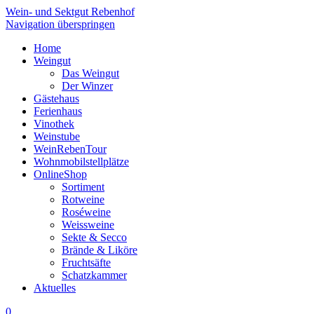
Wein- und Sektgut Rebenhof
Navigation überspringen
Home
Weingut
Das Weingut
Der Winzer
Gästehaus
Ferienhaus
Vinothek
Weinstube
WeinRebenTour
Wohnmobilstellplätze
OnlineShop
Sortiment
Rotweine
Roséweine
Weissweine
Sekte & Secco
Brände & Liköre
Fruchtsäfte
Schatzkammer
Aktuelles
0